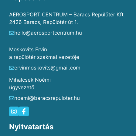
AEROSPORT CENTRUM – Baracs Repülőtér Kft
2426 Baracs, Repülőtér út 1.
hello@aerosportcentrum.hu
Moskovits Ervin
a repülőtér szakmai vezetője
ervinmoskovits@gmail.com
Mihalcsek Noémi
ügyvezető
noemi@baracsrepuloter.hu
Nyitvatartás