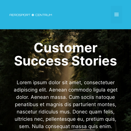
Kilépés
a
Menü
tartalomba
Customer
Success Stories
Lorem ipsum dolor sit amet, consectetuer
adipiscing elit. Aenean commodo ligula eget
dolor. Aenean massa. Cum sociis natoque
penatibus et magnis dis parturient montes,
nascetur ridiculus mus. Donec quam felis,
ultricies nec, pellentesque eu, pretium quis,
sem. Nulla consequat massa quis enim.